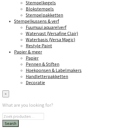
Stempelkegels
Blokstempels
Stempelpakketten
Stempelkussens & verf
Fuumuui aquarelverf
Watervast (Versafine Clair)
Waterbasis (Versa Magic)
Restyle Paint
Papier & meer
Papier
Pennen & Stiften
Hoekponsen & Labelmakers
Handletterpakketten
Decoratie
×
What are you looking for?