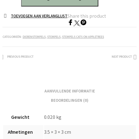
Appletrees
Eend
Share this product
TOEVOEGEN AAN VERLANGLIJST
Jacob
aantal
CATEGORIEËN:
DIERENSTEMPELS
,
STEMPELS
,
STEMPELS CATS ON APPLETREES
PREVIOUS PRODUCT
NEXT PRODUCT
AANVULLENDE INFORMATIE
BEOORDELINGEN (0)
Gewicht
0.020 kg
Afmetingen
3.5 × 3 × 3 cm