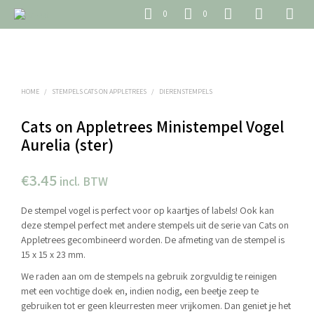
0
0
HOME
/
STEMPELS CATS ON APPLETREES
/
DIERENSTEMPELS
Cats on Appletrees Ministempel Vogel
Aurelia (ster)
€
3.45
incl. BTW
De stempel vogel is perfect voor op kaartjes of labels! Ook kan
deze stempel perfect met andere stempels uit de serie van Cats on
Appletrees gecombineerd worden. De afmeting van de stempel is
15 x 15 x 23 mm.
We raden aan om de stempels na gebruik zorgvuldig te reinigen
met een vochtige doek en, indien nodig, een beetje zeep te
gebruiken tot er geen kleurresten meer vrijkomen. Dan geniet je het