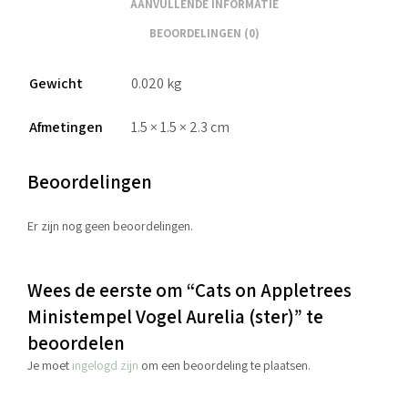
AANVULLENDE INFORMATIE
BEOORDELINGEN (0)
Gewicht
0.020 kg
Afmetingen
1.5 × 1.5 × 2.3 cm
Beoordelingen
Er zijn nog geen beoordelingen.
Wees de eerste om “Cats on Appletrees
Ministempel Vogel Aurelia (ster)” te
beoordelen
Je moet
ingelogd zijn
om een beoordeling te plaatsen.