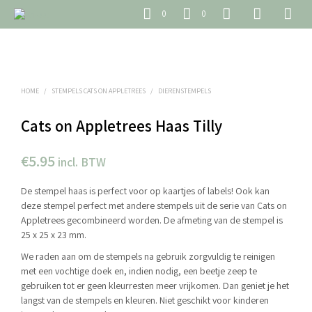
0
0
HOME
/
STEMPELS CATS ON APPLETREES
/
DIERENSTEMPELS
Cats on Appletrees Haas Tilly
€
5.95
incl. BTW
De stempel haas is perfect voor op kaartjes of labels! Ook kan
deze stempel perfect met andere stempels uit de serie van Cats on
Appletrees gecombineerd worden. De afmeting van de stempel is
25 x 25 x 23 mm.
We raden aan om de stempels na gebruik zorgvuldig te reinigen
met een vochtige doek en, indien nodig, een beetje zeep te
gebruiken tot er geen kleurresten meer vrijkomen. Dan geniet je het
langst van de stempels en kleuren. Niet geschikt voor kinderen