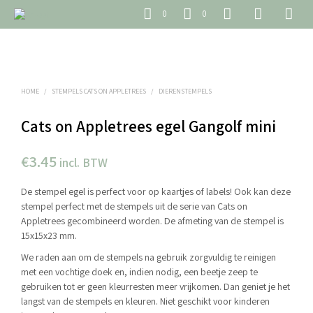
0
0
HOME
/
STEMPELS CATS ON APPLETREES
/
DIERENSTEMPELS
Cats on Appletrees egel Gangolf mini
€
3.45
incl. BTW
De stempel egel is perfect voor op kaartjes of labels! Ook kan deze
stempel perfect met de stempels uit de serie van Cats on
Appletrees gecombineerd worden. De afmeting van de stempel is
15x15x23 mm.
We raden aan om de stempels na gebruik zorgvuldig te reinigen
met een vochtige doek en, indien nodig, een beetje zeep te
gebruiken tot er geen kleurresten meer vrijkomen. Dan geniet je het
langst van de stempels en kleuren. Niet geschikt voor kinderen