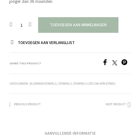
jonger dan 36 maanden.
TOEVOEGEN AAN WINKELWAGEN
TOEVOEGEN AAN VERLANGLIJST
SHARE THIS PRODUCT
CATEGORIEËN:
BLOEMENSTEMPELS
,
STEMPELS
,
STEMPELS CATS ON APPLETREES
PREVIOUS PRODUCT
NEXT PRODUCT
AANVULLENDE INFORMATIE