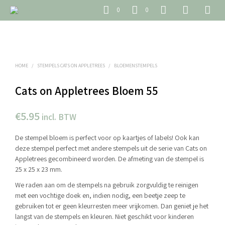
0
0
HOME
/
STEMPELS CATS ON APPLETREES
/
BLOEMENSTEMPELS
Cats on Appletrees Bloem 55
€
5.95
incl. BTW
De stempel bloem is perfect voor op kaartjes of labels! Ook kan
deze stempel perfect met andere stempels uit de serie van Cats on
Appletrees gecombineerd worden. De afmeting van de stempel is
25 x 25 x 23 mm.
We raden aan om de stempels na gebruik zorgvuldig te reinigen
met een vochtige doek en, indien nodig, een beetje zeep te
gebruiken tot er geen kleurresten meer vrijkomen. Dan geniet je het
langst van de stempels en kleuren. Niet geschikt voor kinderen