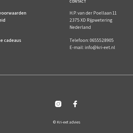
CONTACT
voorwaarden
H.P. van der Poellaan 11
eid
2375 XD Rijpwetering
Nederland
ke cadeaus
Telefoon: 0655528905
E-mail: info@kri-eet.nl
© Kri-eet advies