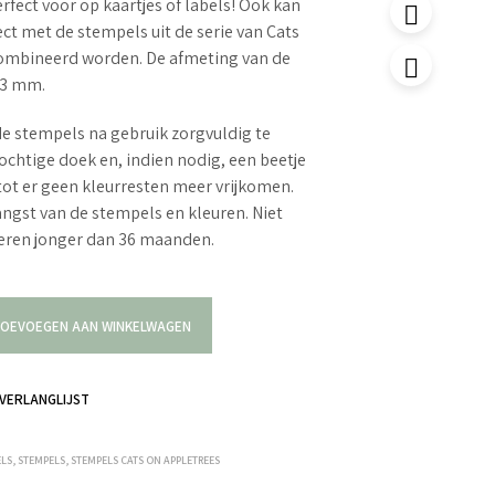
erfect voor op kaartjes of labels! Ook kan
ct met de stempels uit de serie van Cats
ombineerd worden. De afmeting van de
23 mm.
e stempels na gebruik zorgvuldig te
ochtige doek en, indien nodig, een beetje
tot er geen kleurresten meer vrijkomen.
langst van de stempels en kleuren. Niet
deren jonger dan 36 maanden.
OEVOEGEN AAN WINKELWAGEN
VERLANGLIJST
ELS
,
STEMPELS
,
STEMPELS CATS ON APPLETREES