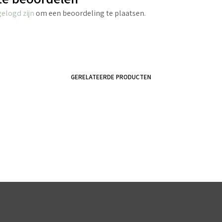
gelogd zijn
om een beoordeling te plaatsen.
GERELATEERDE PRODUCTEN
€
2.70
incl. BTW
€
8.45
incl. BTW
TOEVOEGEN AAN WINKELWAGEN
TOEVOEGEN AAN WINKELWAGEN