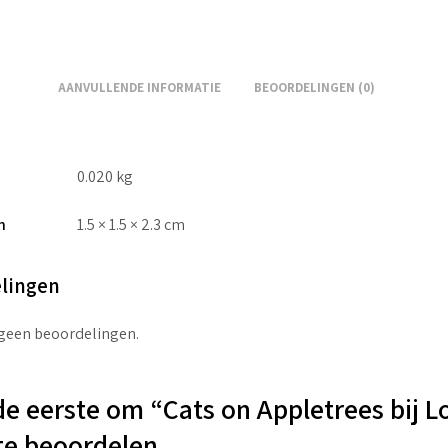
AANVULLENDE INFORMATIE
BEOORDELINGEN (0)
0.020 kg
n
1.5 × 1.5 × 2.3 cm
lingen
 geen beoordelingen.
e eerste om “Cats on Appletrees bij Lo
te beoordelen