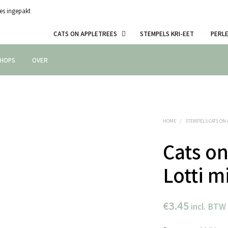
es ingepakt
CATS ON APPLETREES
STEMPELS KRI-EET
PERL
HOPS
OVER
HOME
/
STEMPELS CATS ON
Cats on
Lotti m
€
3.45
incl. BTW