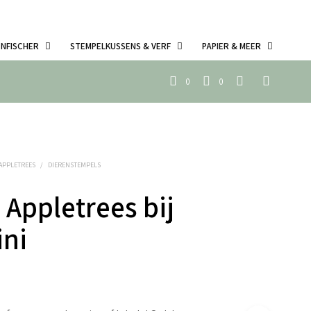
ENFISCHER
STEMPELKUSSENS & VERF
PAPIER & MEER
0
0
 APPLETREES
/
DIERENSTEMPELS
 Appletrees bij
ini