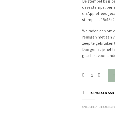
De stempel bij is p
deze stempel perfe
on Appletrees gec
stempel is 15x15x
We raden aan om d
reinigen met een v
zeep te gebruiken 
Dan geniet je het 
geschikt voor kin
T
TOEVOEGEN AAN 
CATEGORIEËN:
DIERENSTEMP