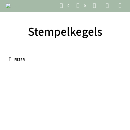
0
0
Stempelkegels
FILTER
€
4.40
€
4.40
incl. BTW
incl. BTW
TOEVOEGEN AAN WINKELWAGEN
TOEVOEGEN AAN WINKELWAGEN