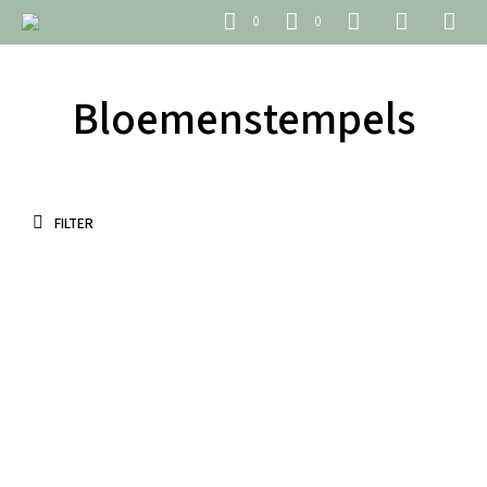
0
0
Bloemenstempels
FILTER
€
3.45
€
3.45
incl. BTW
incl. BTW
TOEVOEGEN AAN WINKELWAGEN
TOEVOEGEN AAN WINKELWAGEN