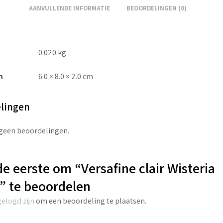
AANVULLENDE INFORMATIE
BEOORDELINGEN (0)
0.020 kg
n
6.0 × 8.0 × 2.0 cm
lingen
 geen beoordelingen.
e eerste om “Versafine clair Wisteria
” te beoordelen
gelogd zijn
om een beoordeling te plaatsen.