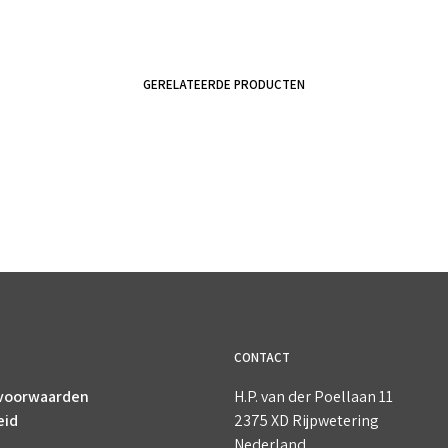
GERELATEERDE PRODUCTEN
€
2.95
€
2.95
incl. BTW
incl. BTW
TOEVOEGEN AAN WINKELWAGEN
TOEVOEGEN AAN WINKELWAGEN
CONTACT
voorwaarden
H.P. van der Poellaan 11
eid
2375 XD Rijpwetering
Nederland