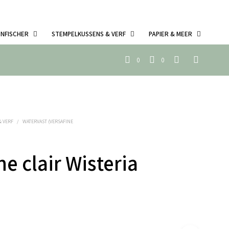
ENFISCHER
STEMPELKUSSENS & VERF
PAPIER & MEER
0
0
& VERF
/
WATERVAST (VERSAFINE
ne clair Wisteria