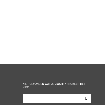
€
2.95
incl. BTW
TOEVOEGEN AAN WINKELWAGEN
NIET GEVONDEN WAT JE ZOCHT? PROBEER HET
HIER