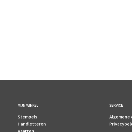
€
2.70
incl. BTW
TOEVOEGEN AAN WINKELWAGEN
MIJN WINKEL
SERVICE
Stempels
Algemene 
Handletteren
Privacybel
Kaarten