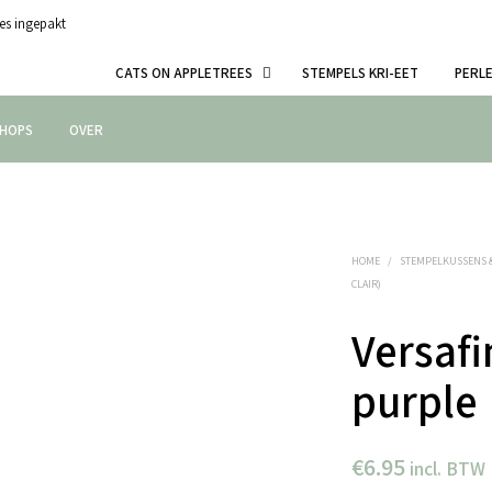
es ingepakt
CATS ON APPLETREES
STEMPELS KRI-EET
PERL
HOPS
OVER
HOME
/
STEMPELKUSSENS 
CLAIR)
Versafi
purple
€
6.95
incl. BTW