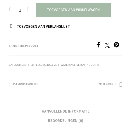
TOEVOEGEN AAN WINKELWAGEN
TOEVOEGEN AAN VERLANGLIJST
SHARE THIS PRODUCT
CATEGORIEËN:
STEMPELKUSSENS & VERF
,
WATERVAST (VERSAFINE CLAIR)
PREVIOUS PRODUCT
NEXT PRODUCT
AANVULLENDE INFORMATIE
BEOORDELINGEN (0)