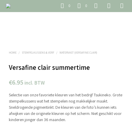
0
0
HOME
/
STEMPELKUSSENS & VERF
/
WATERVAST (VERSAFINE CLAIR)
Versafine clair summertime
€
6.95
incl. BTW
Selectie van onze favoriete kleuren van het bedrijf Tsukineko. Grote
stempelkussens wat het stempelen nog makkelijker maakt.
Sneldrogende pigmentinkt. De kleuren van de foto’s kunnen iets
afwijken van de originele kleuren op het scherm. Niet geschikt voor
kinderen jonger dan 36 maanden.