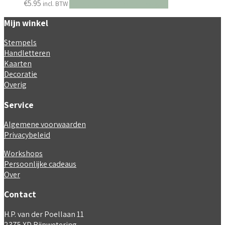
€
5.95
Toevoegen aan winkelwagen
incl. BTW
Mijn winkel
Stempels
Handletteren
Kaarten
Decoratie
Overig
Service
Algemene voorwaarden
Privacybeleid
Workshops
Persoonlijke cadeaus
Over
Contact
H.P. van der Poellaan 11
2375 XD Rijpwetering