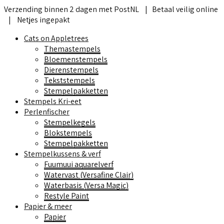
Verzending binnen 2 dagen met PostNL | Betaal veilig online
| Netjes ingepakt
Cats on Appletrees
Themastempels
Bloemenstempels
Dierenstempels
Tekststempels
Stempelpakketten
Stempels Kri-eet
Perlenfischer
Stempelkegels
Blokstempels
Stempelpakketten
Stempelkussens & verf
Fuumuui aquarelverf
Watervast (Versafine Clair)
Waterbasis (Versa Magic)
Restyle Paint
Papier & meer
Papier