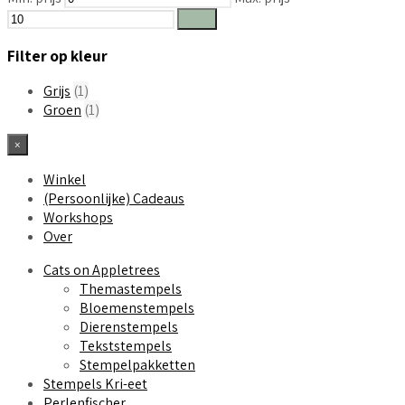
Filter
Filter op kleur
Grijs
(1)
Groen
(1)
×
Winkel
(Persoonlijke) Cadeaus
Workshops
Over
Cats on Appletrees
Themastempels
Bloemenstempels
Dierenstempels
Tekststempels
Stempelpakketten
Stempels Kri-eet
Perlenfischer