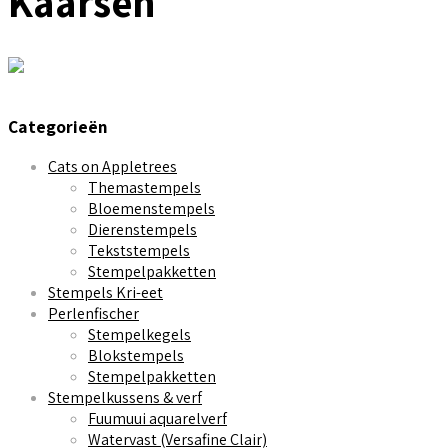
Kaarsen
Categorieën
Cats on Appletrees
Themastempels
Bloemenstempels
Dierenstempels
Tekststempels
Stempelpakketten
Stempels Kri-eet
Perlenfischer
Stempelkegels
Blokstempels
Stempelpakketten
Stempelkussens & verf
Fuumuui aquarelverf
Watervast (Versafine Clair)