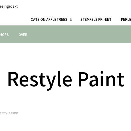
es ingepakt
CATS ON APPLETREES
STEMPELS KRI-EET
PERL
HOPS
OVER
Restyle Paint
RESTYLE PAINT