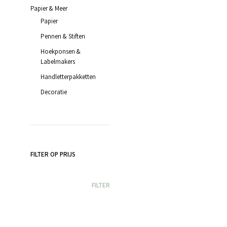
Papier & Meer
Papier
Pennen & Stiften
Hoekponsen &
Labelmakers
Handletterpakketten
Decoratie
FILTER OP PRIJS
MIN.
MAX.
FILTER
PRIJS
PRIJS