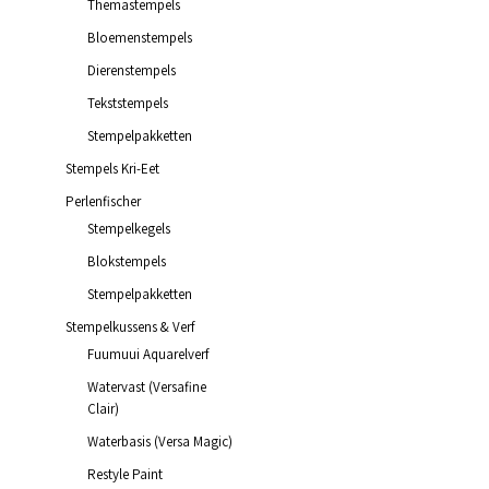
Themastempels
Bloemenstempels
Dierenstempels
€
11.95
incl. BTW
Tekststempels
TOEVOEGEN AAN WINKELWAGEN
Stempelpakketten
Stempels Kri-Eet
Perlenfischer
Stempelkegels
€
11.95
incl. BTW
Blokstempels
TOEVOEGEN AAN WINKELWAGEN
Stempelpakketten
Stempelkussens & Verf
Fuumuui Aquarelverf
Watervast (Versafine
Clair)
Waterbasis (Versa Magic)
Restyle Paint